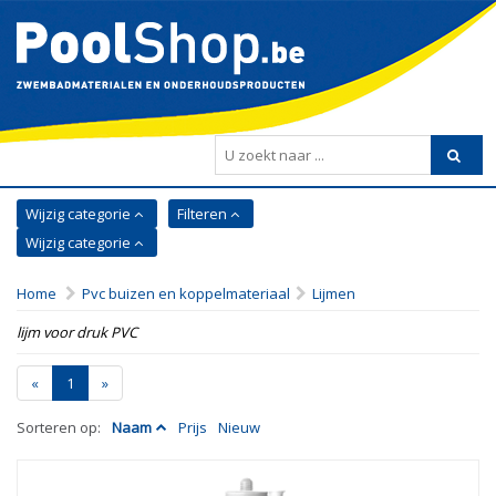
Wijzig categorie
Filteren
Wijzig categorie
Home
Pvc buizen en koppelmateriaal
Lijmen
lijm voor druk PVC
«
1
»
Sorteren op:
Naam
Prijs
Nieuw