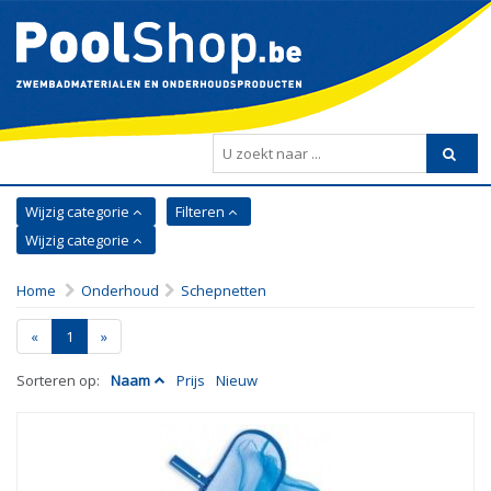
Wijzig categorie
Filteren
Wijzig categorie
Home
Onderhoud
Schepnetten
«
1
»
Sorteren op:
Naam
Prijs
Nieuw