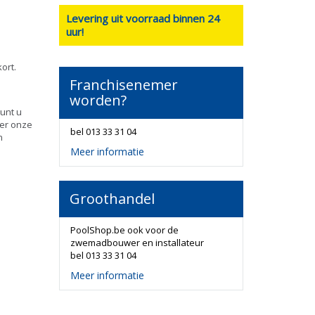
Openingsuren
Levering uit voorraad binnen 24
uur!
Maandag t/m vrijdag: 9 tot 17 uur
Zaterdag van 10 tot 13 uur
ort.
Franchisenemer
worden?
unt u
ver onze
bel 013 33 31 04
n
Meer informatie
Groothandel
PoolShop.be ook voor de
zwemadbouwer en installateur
bel 013 33 31 04
Meer informatie