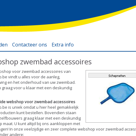
eden
Contacteer ons
Extra info
Filterpompen zwembad
shop zwembad accessoires
Zwembadmaterialen
Warmtepomp zwembad
ebshop voor zwembad accessoires van
.be vindt u alles voor de aanleg,
Webshop zwembad
wing en het onderhoud van uw zwembad.
accessoires
n graag voor u klaar met een deskundig
Webshop zwembad
eide webshop voor zwembad accessoires
Webshop
.be is uniek omdat u hier heel gemakkelijk
roducten kunt bestellen. Bovendien staan
zwembadartikelen
 zelfbouwers graag klaar met een deskundig
Webshop vlaams-
p maat. U kunt altijd bij ons aankloppen met
agen! In onze veelzijdige en zeer complete webshop voor zwembad acces
brabant
onder andere: