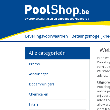
Leveringsvoorwaarden
Betalingsmogelijkh
Web
Alle categorieën
In de w
Poolshop
Promo
vernieu
Wij staa
Afdekkingen
advies.
Uitgebr
Bodemreinigers
Poolshop
online p
Chemicalien
wij voor
advies o
Filters
al uw vr
vindt u 