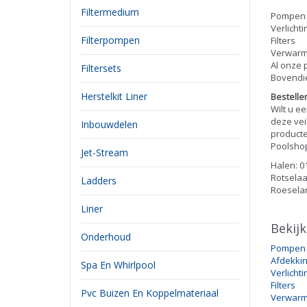
Filtermedium
Pompen
Verlichti
Filterpompen
Filters
Verwarm
Al onze 
Filtersets
Bovendie
Herstelkit Liner
Bestelle
Wilt u e
deze vei
Inbouwdelen
producte
Poolshop
Jet-Stream
Halen: 01
Rotselaar
Ladders
Roeselare
Liner
Bekij
Onderhoud
Pompen
Afdekki
Spa En Whirlpool
Verlichti
Filters
Pvc Buizen En Koppelmateriaal
Verwarm