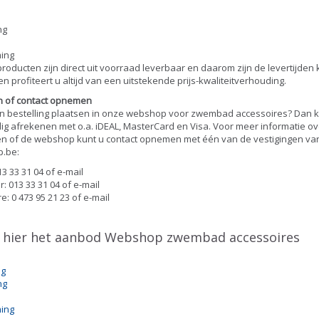
Webshop west-
vlaanderen
ng
Zwembadverwarming
ing
Limburg
producten zijn direct uit voorraad leverbaar en daarom zijn de levertijden k
n profiteert u altijd van een uitstekende prijs-kwaliteitverhouding.
Zwembadverwarming
Vlaams-Brabant
n of contact opnemen
en bestelling plaatsen in onze webshop voor zwembad accessoires? Dan k
Zwembadverwarming
lig afrekenen met o.a. iDEAL, MasterCard en Visa. Voor meer informatie o
West-Vlaanderen
n of de webshop kunt u contact opnemen met één van de vestigingen va
.be:
3 33 31 04 of e-mail
: 013 33 31 04 of e-mail
: 0 473 95 21 23 of e-mail
k hier het aanbod Webshop zwembad accessoires
ng
ng
ing