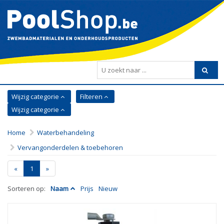
Wijzig categorie
Filteren
Wijzig categorie
Home
Waterbehandeling
Vervangonderdelen & toebehoren
«
1
»
Sorteren op:
Naam
Prijs
Nieuw