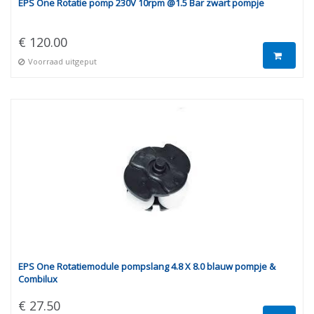
EPS One Rotatie pomp 230V 10rpm @1.5 Bar zwart pompje
€ 120.00
Voorraad uitgeput
EPS One Rotatiemodule pompslang 4.8 X 8.0 blauw pompje &
Combilux
€ 27.50