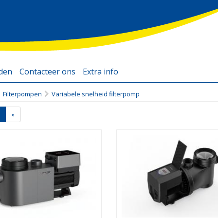
eden
Contacteer ons
Extra info
Filterpompen zwembad
Filterpompen
Variabele snelheid filterpomp
Zwembadmaterialen
Warmtepomp zwembad
»
Webshop zwembad
accessoires
Webshop zwembad
Webshop
zwembadartikelen
Webshop vlaams-
brabant