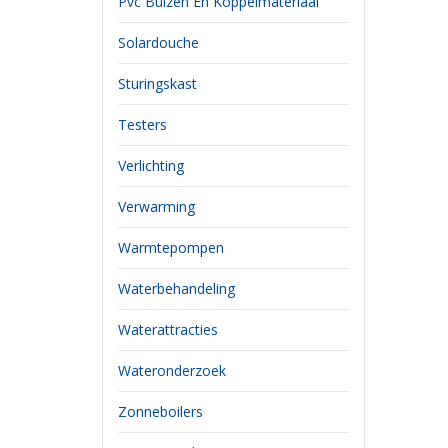
Pvc Buizen En Koppelmateriaal
Solardouche
Sturingskast
Testers
Verlichting
Verwarming
Warmtepompen
Waterbehandeling
Waterattracties
Wateronderzoek
Zonneboilers