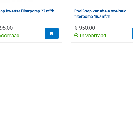
Webshop west-
vlaanderen
op Inverter Filterpomp 23 m³/h
PoolShop variabele snelheid
filterpomp 18.7 m³/h
Zwembadverwarming
Limburg
95.00
€ 950.00
Zwembadverwarming
 voorraad
In voorraad
Vlaams-Brabant
Zwembadverwarming
West-Vlaanderen