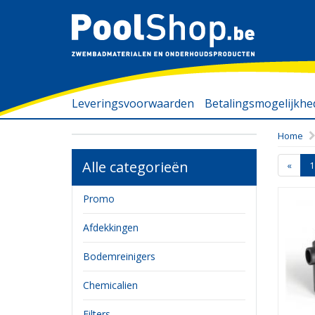
Leveringsvoorwaarden
Betalingsmogelijkh
Home
Alle categorieën
«
1
Promo
Afdekkingen
Bodemreinigers
Chemicalien
Filters