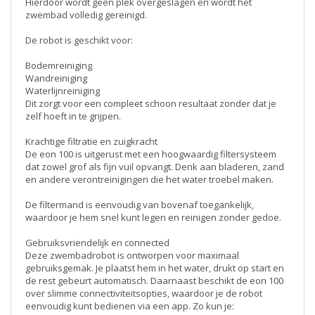
Hierdoor wordt geen plek overgeslagen en wordt het
zwembad volledig gereinigd.
De robot is geschikt voor:
Bodemreiniging
Wandreiniging
Waterlijnreiniging
Dit zorgt voor een compleet schoon resultaat zonder dat je
zelf hoeft in te grijpen.
Krachtige filtratie en zuigkracht
De eon 100 is uitgerust met een hoogwaardig filtersysteem
dat zowel grof als fijn vuil opvangt. Denk aan bladeren, zand
en andere verontreinigingen die het water troebel maken.
De filtermand is eenvoudig van bovenaf toegankelijk,
waardoor je hem snel kunt legen en reinigen zonder gedoe.
Gebruiksvriendelijk en connected
Deze zwembadrobot is ontworpen voor maximaal
gebruiksgemak. Je plaatst hem in het water, drukt op start en
de rest gebeurt automatisch. Daarnaast beschikt de eon 100
over slimme connectiviteitsopties, waardoor je de robot
eenvoudig kunt bedienen via een app. Zo kun je: