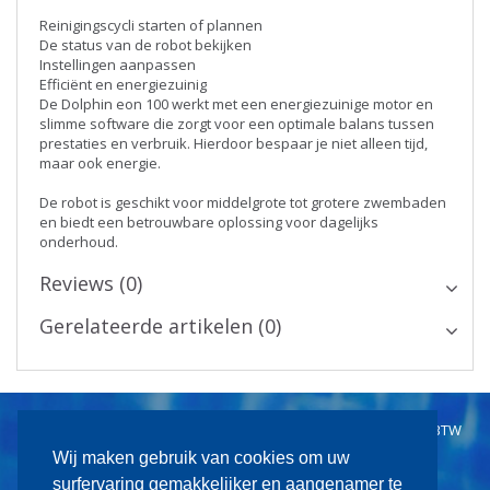
Reinigingscycli starten of plannen
De status van de robot bekijken
Instellingen aanpassen
Efficiënt en energiezuinig
De Dolphin eon 100 werkt met een energiezuinige motor en
slimme software die zorgt voor een optimale balans tussen
prestaties en verbruik. Hierdoor bespaar je niet alleen tijd,
maar ook energie.
De robot is geschikt voor middelgrote tot grotere zwembaden
en biedt een betrouwbare oplossing voor dagelijks
onderhoud.
Reviews (0)
Gerelateerde artikelen (0)
© 2009 -
2026 PoolShop.be, alle aangeduide prijzen inclusief BTW
Jones & Lionnels NV - BTW BE 0471.105.046
Wij maken gebruik van cookies om uw
Webwinkel door
Winfakt Online
surfervaring gemakkelijker en aangenamer te