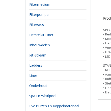
Filtermedium
Filterpompen
Prod
Filtersets
SPECI
• Red
Herstelkit Liner
• Mod
• Ele
Inbouwdelen
• Voe
• LEX
Jet-Stream
• LED
Ladders
STAN
• NL 
• Aan
Liner
• Buf
• Ste
Onderhoud
• Ele
• Ele
Spa En Whirlpool
Pvc Buizen En Koppelmateriaal