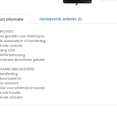
Webshop west-
vlaanderen
Zwembadverwarming
Gerelateerde artikelen (0)
uct informatie
Limburg
Zwembadverwarming
FICATIES
ox geschikt voor elektrolyse.
Vlaams-Brabant
e automatisch of handmatig.
Zwembadverwarming
ctrode controle.
ding 230V.
West-Vlaanderen
ANTM behuizing.
 indicatie desinfectie gehalte
DAARD MEEGELEVERD
Handleiding.
boorzadel 50.
fer vloeistof.
kker voor elektrolyse toestel.
ctrode houder
ctrode afsluiter