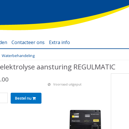
eden
Contacteer ons
Extra info
Filterpompen zwembad
Waterbehandeling
Zwembadmaterialen
elektrolyse aansturing REGULMATIC
Warmtepomp zwembad
Webshop zwembad
.00
accessoires
Voorraad uitgeput
Webshop zwembad
Bestel nu
Webshop
zwembadartikelen
Webshop vlaams-
brabant