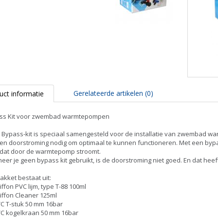
Webshop west-
vlaanderen
Zwembadverwarming
Limburg
Zwembadverwarming
Vlaams-Brabant
Zwembadverwarming
Gerelateerde artikelen (0)
uct informatie
West-Vlaanderen
ss Kit voor zwembad warmtepompen
 Bypass-kit is speciaal samengesteld voor de installatie van zwemba
en doorstroming nodig om optimaal te kunnen functioneren. Met een bypa
 dat door de warmtepomp stroomt.
er je geen bypass kit gebruikt, is de doorstroming niet goed. En dat he
akket bestaat uit:
iffon PVC lijm, type T-88 100ml
iffon Cleaner 125ml
C T-stuk 50 mm 16bar
VC kogelkraan 50 mm 16bar