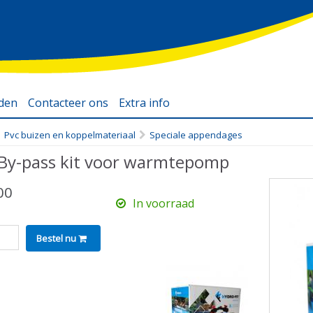
eden
Contacteer ons
Extra info
Filterpompen zwembad
Pvc buizen en koppelmateriaal
Speciale appendages
Zwembadmaterialen
By-pass kit voor warmtepomp
Warmtepomp zwembad
Webshop zwembad
00
accessoires
In voorraad
Webshop zwembad
Bestel nu
Webshop
zwembadartikelen
Webshop vlaams-
brabant