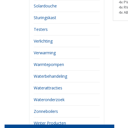
4x P
Solardouche
4x RV
4x AB
Sturingskast
Testers
Verlichting
Verwarming
Warmtepompen
Waterbehandeling
Waterattracties
Wateronderzoek
Zonneboilers
Winter Producten