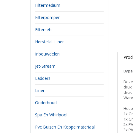
Filtermedium
Filterpompen
Filtersets
Herstelkit Liner
Inbouwdelen
Prod
Jet-Stream
Bypa
Ladders
Deze
druk 
Liner
druk
Wanne
Onderhoud
Het p
1x Gr
Spa En Whirlpool
1x Gr
2x PV
Pvc Buizen En Koppelmateriaal
3x P